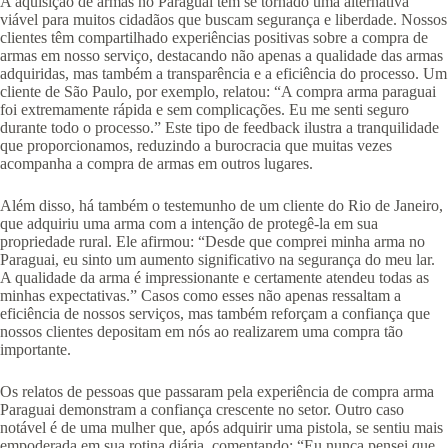
A aquisição de armas no Paraguai tem se tornado uma alternativa
viável para muitos cidadãos que buscam segurança e liberdade. Nossos
clientes têm compartilhado experiências positivas sobre a compra de
armas em nosso serviço, destacando não apenas a qualidade das armas
adquiridas, mas também a transparência e a eficiência do processo. Um
cliente de São Paulo, por exemplo, relatou: “A compra arma paraguai
foi extremamente rápida e sem complicações. Eu me senti seguro
durante todo o processo.” Este tipo de feedback ilustra a tranquilidade
que proporcionamos, reduzindo a burocracia que muitas vezes
acompanha a compra de armas em outros lugares.
Além disso, há também o testemunho de um cliente do Rio de Janeiro,
que adquiriu uma arma com a intenção de protegê-la em sua
propriedade rural. Ele afirmou: “Desde que comprei minha arma no
Paraguai, eu sinto um aumento significativo na segurança do meu lar.
A qualidade da arma é impressionante e certamente atendeu todas as
minhas expectativas.” Casos como esses não apenas ressaltam a
eficiência de nossos serviços, mas também reforçam a confiança que
nossos clientes depositam em nós ao realizarem uma compra tão
importante.
Os relatos de pessoas que passaram pela experiência de compra arma
Paraguai demonstram a confiança crescente no setor. Outro caso
notável é de uma mulher que, após adquirir uma pistola, se sentiu mais
empoderada em sua rotina diária, comentando: “Eu nunca pensei que