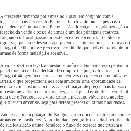
A crescente demanda por armas no Brasil, em conjunto com a
legislação mais flexível do Paraguai, tem levado muitas pessoas a
considerar a Compra arma Paraguai. A diferença na regulamentação a
respeito da venda e posse de armas é um dos principais atrativos.
Enquanto o Brasil possui um sistema extremamente burocrático e
rigoroso, que pode desencorajar potenciais compradores, as normas no
Paraguai facilitam esse processo, permitindo que indivíduos adquiram
armas de forma mais ágil e acessível.
Além da destreza legal, a questão econômica também desempenha um
papel fundamental na decisão de compra. Os preços de armas no
Paraguai são geralmente mais competitivos do que os encontrados no
Brasil, o que proporciona aos consumidores uma oportunidade de
economizar substancialmente. A combinação de preços mais baixos e
um estoque variado de armamentos, desde pistolas até rifles, contribui
para que o Paraguai seja visto como um destino viável para aqueles
que buscam armar-se, seja para defesa pessoal ou outras finalidades.
Vale ressaltar a reputação do Paraguai como um centro de comércio de
armas entre brasileiros. A proximidade geográfica, aliada à notoriedade
de sua legislação amiga, fortalece o fluxo de pessoas que cruzam a
fronteira em busca de opções mais favoráveis. A busca por alternativas