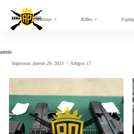
Pular
para
o
conteúdo
Carabinas
Rifles
Espin
admin
Ingressou: janeiro 29, 2023
Artigos: 17