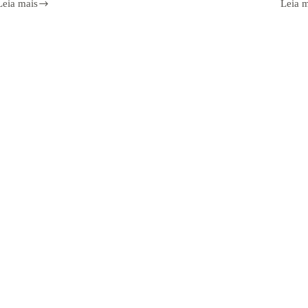
Leia mais
Leia 
Armamento
Arma
Paraguai
sem
burocr