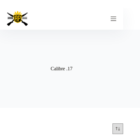
Pular
para
o
conteúdo
Calibre .17