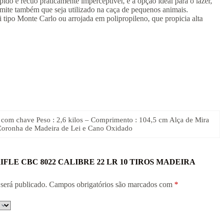
ido e recuo praticamente imperceptível, é a opção ideal para o lazer,
ermite também que seja utilizado na caça de pequenos animais.
tipo Monte Carlo ou arrojada em polipropileno, que propicia alta
ça com chave Peso : 2,6 kilos – Comprimento : 104,5 cm Alça de Mira
 Coronha de Madeira de Lei e Cano Oxidado
ar “RIFLE CBC 8022 CALIBRE 22 LR 10 TIROS MADEIRA
será publicado.
Campos obrigatórios são marcados com
*