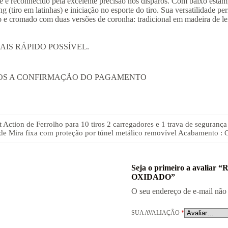
 e é reconhecido pela excelente precisão nos disparos. Com baixo estamp
 (tiro em latinhas) e iniciação no esporte do tiro. Sua versatilidade p
e cromado com duas versões de coronha: tradicional em madeira de lei 
IS RÁPIDO POSSÍVEL.
APOS A CONFIRMAÇÃO DO PAGAMENTO
lt Action de Ferrolho para 10 tiros 2 carregadores e 1 trava de seguran
 de Mira fixa com proteção por túnel metálico removível Acabamento :
Seja o primeiro a avali
OXIDADO”
O seu endereço de e-mail não 
SUA AVALIAÇÃO
*