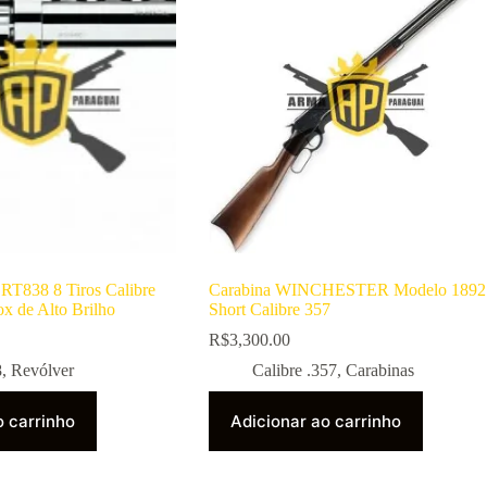
 RT838 8 Tiros Calibre
Carabina WINCHESTER Modelo 1892
ox de Alto Brilho
Short Calibre 357
R$
3,300.00
8
,
Revólver
Calibre .357
,
Carabinas
o carrinho
Adicionar ao carrinho