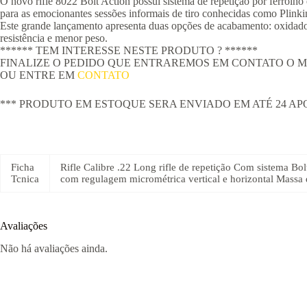
O novo rifle 8022 Bolt Action possui sistema de repetição por ferrolho
para as emocionantes sessões informais de tiro conhecidas como Plinking
Este grande lançamento apresenta duas opções de acabamento: oxidado 
resistência e menor peso.
****** TEM INTERESSE NESTE PRODUTO ? ******
FINALIZE O PEDIDO QUE ENTRAREMOS EM CONTATO O MA
OU ENTRE EM
CONTATO
*** PRODUTO EM ESTOQUE SERA ENVIADO EM ATÉ 24 
Ficha
Rifle Calibre .22 Long rifle de repetição Com sistema Bo
Tcnica
com regulagem micrométrica vertical e horizontal Massa
Avaliações
Não há avaliações ainda.