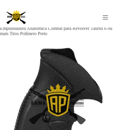
Pular
para
o
Home
Peças de Reposição e Customização
conteúdo
Talas e Empunhaduras
Empunhadura Anatômica Combat para Revolver Taurus 6 ou
mais Tiros Polímero Preto