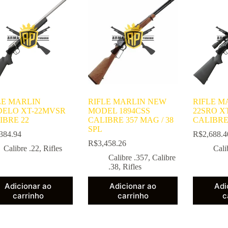
LE MARLIN
RIFLE MARLIN NEW
RIFLE M
ELO XT-22MVSR
MODEL 1894CSS
22SRO XT
IBRE 22
CALIBRE 357 MAG / 38
CALIBRE 
SPL
384.94
R$
2,688.4
R$
3,458.26
Calibre .22
,
Rifles
Cali
Calibre .357
,
Calibre
.38
,
Rifles
Adicionar ao
Adicionar ao
Adi
carrinho
carrinho
c