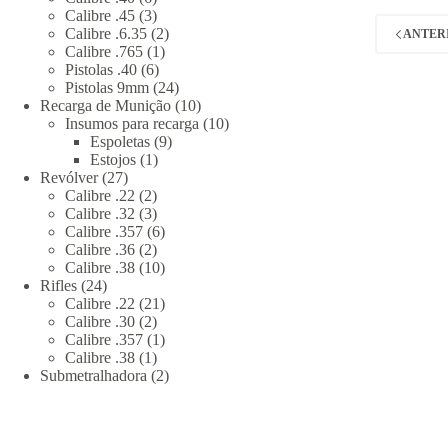
produtos
3
Calibre .45
3
produtos
2
Calibre .6.35
2
ANTER
1
produtos
Calibre .765
1
6
produto
Pistolas .40
6
produtos
24
Pistolas 9mm
24
produtos
10
Recarga de Munição
10
produtos
10
Insumos para recarga
10
9
produtos
Espoletas
9
1
produtos
Estojos
1
27
produto
Revólver
27
produtos
2
Calibre .22
2
produtos
3
Calibre .32
3
produtos
6
Calibre .357
6
2
produtos
Calibre .36
2
produtos
10
Calibre .38
10
24
produtos
Rifles
24
produtos
21
Calibre .22
21
2
produtos
Calibre .30
2
produtos
1
Calibre .357
1
1
produto
Calibre .38
1
produto
2
Submetralhadora
2
produtos