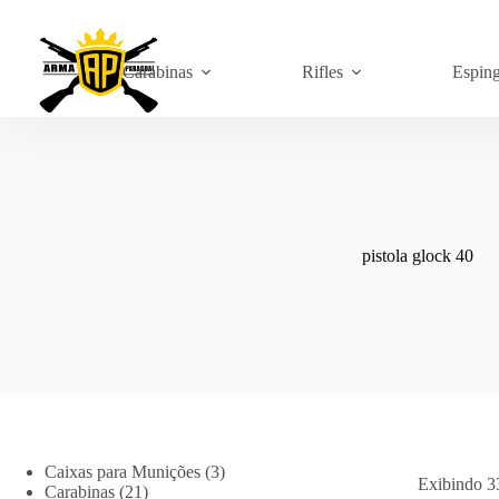
Pular
para
o
conteúdo
Carabinas
Rifles
Espin
pistola glock 40
3
Caixas para Munições
3
Exibindo 3
21
produtos
Carabinas
21