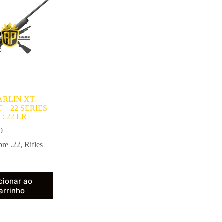
ARLIN XT-
 – 22 SERIES –
: 22 LR
0
bre .22
,
Rifles
cionar ao
arrinho