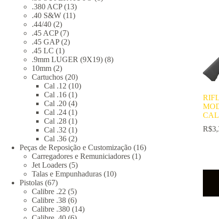
13
produto
.380 ACP
13
11
produtos
.40 S&W
11
2
produtos
.44/40
2
produtos
7
.45 ACP
7
produtos
2
.45 GAP
2
1
produtos
.45 LC
1
produto
8
.9mm LUGER (9X19)
8
2
produtos
10mm
2
produtos
20
Cartuchos
20
produtos
10
Cal .12
10
1
produtos
Cal .16
1
RIF
produto
4
Cal .20
4
MOD
produtos
1
Cal .24
1
CAL
produto
1
Cal .28
1
R$
3,
produto
1
Cal .32
1
produto
2
Cal .36
2
produtos
16
Peças de Reposição e Customização
16
1
produtos
Carregadores e Remuniciadores
1
5
produto
Jet Loaders
5
produtos
10
Talas e Empunhaduras
10
67
produtos
Pistolas
67
produtos
5
Calibre .22
5
produtos
6
Calibre .38
6
produtos
14
Calibre .380
14
6
produtos
Calibre .40
6