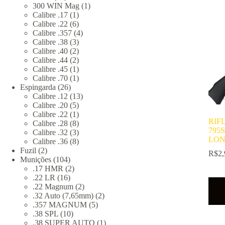
produtos
1
300 WIN Mag
1
1
produto
Calibre .17
1
produto
6
Calibre .22
6
produtos
4
Calibre .357
4
3
produtos
Calibre .38
3
produtos
2
Calibre .40
2
produtos
2
Calibre .44
2
produtos
1
Calibre .45
1
produto
1
Calibre .70
1
26
produto
Espingarda
26
produtos
13
Calibre .12
13
5
produtos
Calibre .20
5
produtos
1
Calibre .22
1
RIF
produto
8
Calibre .28
8
795
produtos
3
Calibre .32
3
LON
produtos
8
Calibre .36
8
2
produtos
Fuzil
2
R$
2,
produtos
104
Munições
104
produtos
2
.17 HMR
2
16
produtos
.22 LR
16
produtos
2
.22 Magnum
2
produtos
2
.32 Auto (7,65mm)
2
5
produtos
.357 MAGNUM
5
10
produtos
.38 SPL
10
produtos
1
.38 SUPER AUTO
1