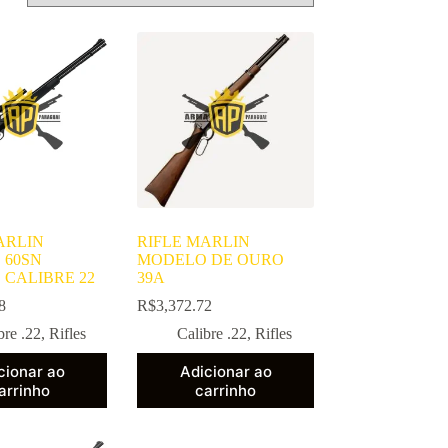
ARLIN
RIFLE MARLIN
 60SN
MODELO DE OURO
 CALIBRE 22
39A
8
R$
3,372.72
bre .22
,
Rifles
Calibre .22
,
Rifles
cionar ao
Adicionar ao
arrinho
carrinho