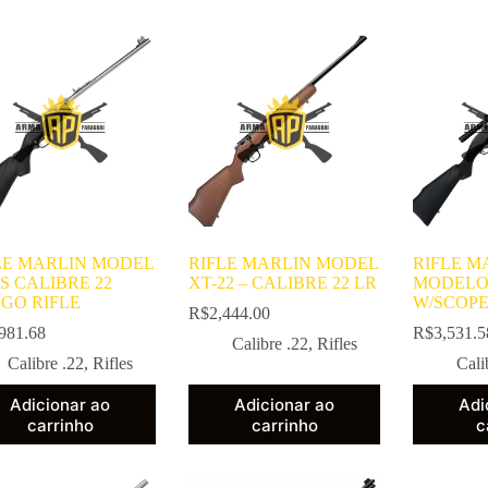
LE MARLIN MODEL
RIFLE MARLIN MODEL
RIFLE M
SS CALIBRE 22
XT-22 – CALIBRE 22 LR
MODELO
GO RIFLE
W/SCOPE
R$
2,444.00
981.68
R$
3,531.5
Calibre .22
,
Rifles
Calibre .22
,
Rifles
Cali
Adicionar ao
Adicionar ao
Adi
carrinho
carrinho
c