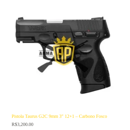
Pistola Taurus G2C 9mm 3″ 12+1 – Carbono Fosco
R$
3,200.00