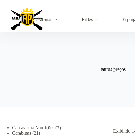
Pular
para
o
conteúdo
Carabinas
Rifles
Espin
taurus preços
3
Caixas para Munições
3
Exibindo 1
21
produtos
Carabinas
21