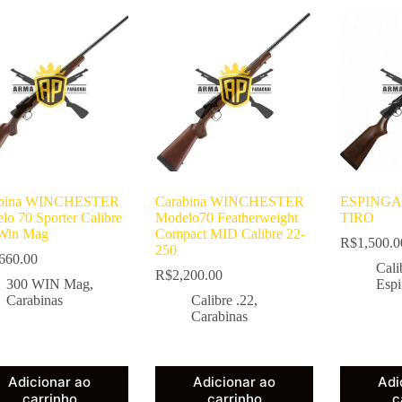
abina WINCHESTER
Carabina WINCHESTER
ESPINGA
lo 70 Sporter Calibre
Modelo70 Featherweight
TIRO
Win Mag
Compact MID Calibre 22-
R$
1,500.0
250
660.00
Cali
R$
2,200.00
300 WIN Mag
,
Espi
Carabinas
Calibre .22
,
Carabinas
Adicionar ao
Adicionar ao
Adi
carrinho
carrinho
c