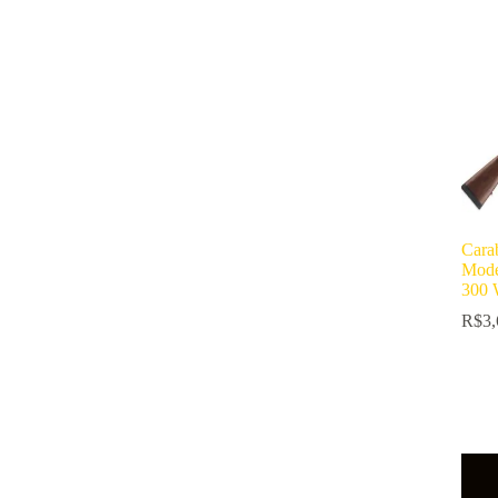
Car
Mode
300 
R$
3,