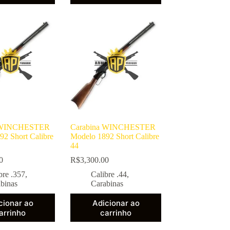
a WINCHESTER
Carabina WINCHESTER
92 Short Calibre
Modelo 1892 Short Calibre
44
0
R$
3,300.00
bre .357
,
Calibre .44
,
binas
Carabinas
cionar ao
Adicionar ao
arrinho
carrinho