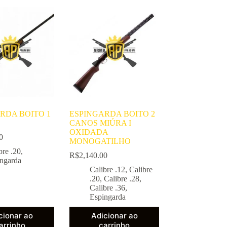
RDA BOITO 1
ESPINGARDA BOITO 2
CANOS MIÚRA I
OXIDADA
0
MONOGATILHO
bre .20
,
R$
2,140.00
ngarda
Calibre .12
,
Calibre
.20
,
Calibre .28
,
Calibre .36
,
Espingarda
cionar ao
Adicionar ao
arrinho
carrinho