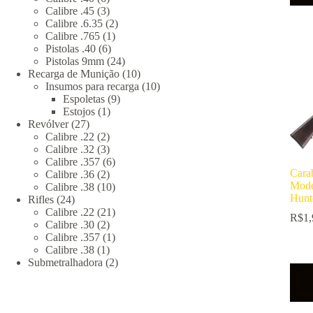
produtos
3
Calibre .45
3
produtos
2
Calibre .6.35
2
1
produtos
Calibre .765
1
6
produto
Pistolas .40
6
produtos
24
Pistolas 9mm
24
produtos
10
Recarga de Munição
10
produtos
10
Insumos para recarga
10
9
produtos
Espoletas
9
1
produtos
Estojos
1
27
produto
Revólver
27
produtos
2
Calibre .22
2
produtos
3
Calibre .32
3
produtos
6
Calibre .357
6
Car
2
produtos
Calibre .36
2
Mode
produtos
10
Calibre .38
10
Hunt
24
produtos
Rifles
24
produtos
21
Calibre .22
21
R$
1,
2
produtos
Calibre .30
2
produtos
1
Calibre .357
1
1
produto
Calibre .38
1
produto
2
Submetralhadora
2
produtos