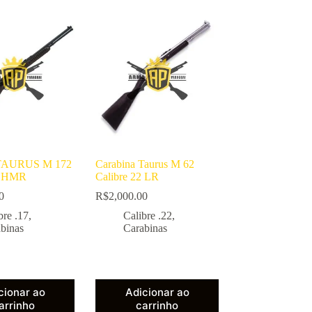
 TAURUS M 172
Carabina Taurus M 62
17 HMR
Calibre 22 LR
0
R$
2,000.00
bre .17
,
Calibre .22
,
binas
Carabinas
cionar ao
Adicionar ao
arrinho
carrinho