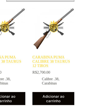
NA PUMA
CARABINA PUMA
 38 TAURUS
CALIBRE 38 TAURUS
12 TIROS
0
R$
2,700.00
bre .38
,
Calibre .38
,
binas
Carabinas
cionar ao
Adicionar ao
arrinho
carrinho