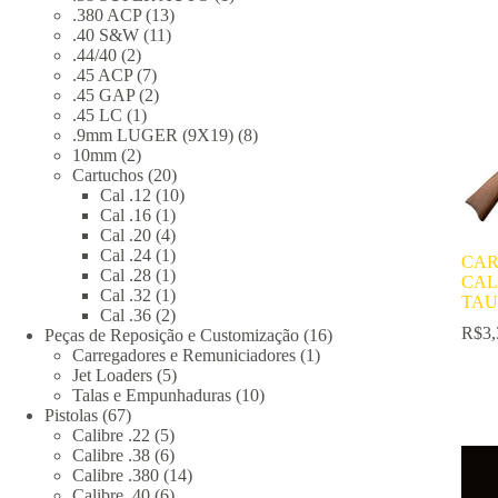
13
produto
.380 ACP
13
11
produtos
.40 S&W
11
2
produtos
.44/40
2
produtos
7
.45 ACP
7
produtos
2
.45 GAP
2
1
produtos
.45 LC
1
produto
8
.9mm LUGER (9X19)
8
2
produtos
10mm
2
produtos
20
Cartuchos
20
produtos
10
Cal .12
10
1
produtos
Cal .16
1
produto
4
Cal .20
4
produtos
1
Cal .24
1
CAR
produto
1
Cal .28
1
CAL
produto
1
Cal .32
1
TAU
produto
2
Cal .36
2
R$
3,
produtos
16
Peças de Reposição e Customização
16
1
produtos
Carregadores e Remuniciadores
1
5
produto
Jet Loaders
5
produtos
10
Talas e Empunhaduras
10
67
produtos
Pistolas
67
produtos
5
Calibre .22
5
produtos
6
Calibre .38
6
produtos
14
Calibre .380
14
6
produtos
Calibre .40
6