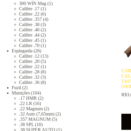
produtos
1
300 WIN Mag
1
1
produto
Calibre .17
1
produto
6
Calibre .22
6
produtos
4
Calibre .357
4
3
produtos
Calibre .38
3
produtos
2
Calibre .40
2
produtos
2
Calibre .44
2
produtos
1
Calibre .45
1
produto
1
Calibre .70
1
26
produto
Espingarda
26
produtos
13
Calibre .12
13
5
produtos
Calibre .20
5
produtos
1
Calibre .22
1
CAR
produto
8
Calibre .28
8
CAL
produtos
3
Calibre .32
3
TAU
produtos
8
Calibre .36
8
OXI
2
produtos
Fuzil
2
produtos
104
Munições
104
R$
3,
produtos
2
.17 HMR
2
16
produtos
.22 LR
16
produtos
2
.22 Magnum
2
produtos
2
.32 Auto (7,65mm)
2
5
produtos
.357 MAGNUM
5
10
produtos
.38 SPL
10
produtos
1
.38 SUPER AUTO
1