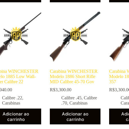
abina WINCHESTER
Carabina WINCHESTER
Carabin
lo 1885 Low Wall-
Modelo 1886 Short Rifle
Modelo 18
er Calibre 22
MID Calibre 45-70 Gov
357
940.00
R$
3,300.00
R$
3,300.0
Calibre .22
,
Calibre .45
,
Calibre
Cali
Carabinas
.70
,
Carabinas
Cara
Adicionar ao
Adicionar ao
Adi
carrinho
carrinho
c