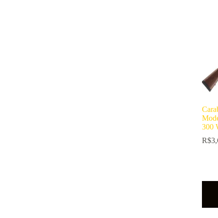
Car
Mode
300 
R$
3,