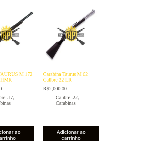
 TAURUS M 172
Carabina Taurus M 62
17 HMR
Calibre 22 LR
0
R$
2,000.00
bre .17
,
Calibre .22
,
binas
Carabinas
cionar ao
Adicionar ao
arrinho
carrinho