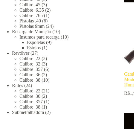
produtos
3
Calibre .45
3
produtos
2
Calibre .6.35
2
1
produtos
Calibre .765
1
6
produto
Pistolas .40
6
produtos
24
Pistolas 9mm
24
produtos
10
Recarga de Munição
10
produtos
10
Insumos para recarga
10
9
produtos
Espoletas
9
1
produtos
Estojos
1
27
produto
Revólver
27
produtos
2
Calibre .22
2
produtos
3
Calibre .32
3
produtos
6
Calibre .357
6
Car
2
produtos
Calibre .36
2
Mode
produtos
10
Calibre .38
10
Hunt
24
produtos
Rifles
24
produtos
21
Calibre .22
21
R$
1,
2
produtos
Calibre .30
2
produtos
1
Calibre .357
1
1
produto
Calibre .38
1
produto
2
Submetralhadora
2
produtos