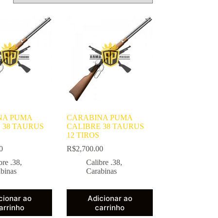
NA PUMA
CARABINA PUMA
 38 TAURUS
CALIBRE 38 TAURUS
12 TIROS
0
R$
2,700.00
bre .38
,
Calibre .38
,
binas
Carabinas
cionar ao
Adicionar ao
arrinho
carrinho