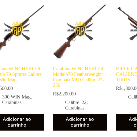
abina WINCHESTER
Carabina WINCHESTER
RIFLE CB
lo 70 Sporter Calibre
Modelo70 Featherweight
CALIBRE 
Win Mag
Compact MID Calibre 22-
TIROS
250
660.00
R$
1,800.0
R$
2,200.00
300 WIN Mag
,
Cali
Carabinas
Calibre .22
,
Carabinas
Adicionar ao
Adicionar ao
Adi
carrinho
carrinho
c