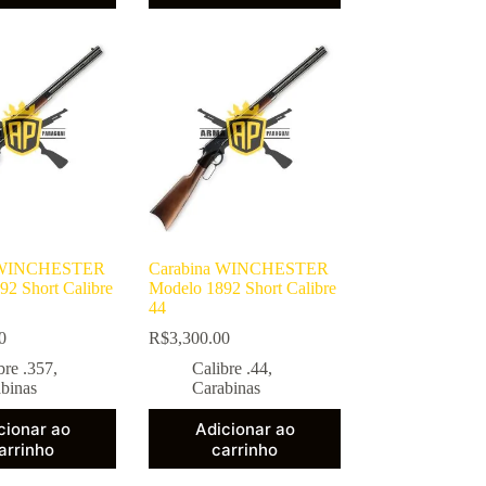
a WINCHESTER
Carabina WINCHESTER
92 Short Calibre
Modelo 1892 Short Calibre
44
0
R$
3,300.00
bre .357
,
Calibre .44
,
binas
Carabinas
cionar ao
Adicionar ao
arrinho
carrinho