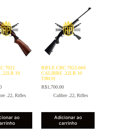
C 7022
RIFLE CBC 7022-66S
.22LR 10
CALIBRE .22LR 10
TIROS
0
R$
1,700.00
bre .22
,
Rifles
Calibre .22
,
Rifles
cionar ao
Adicionar ao
arrinho
carrinho