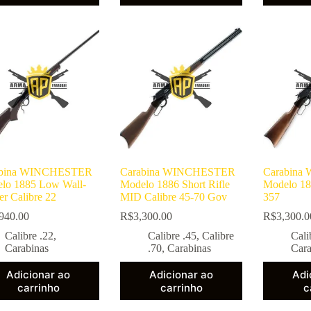
abina WINCHESTER
Carabina WINCHESTER
Carabin
lo 1885 Low Wall-
Modelo 1886 Short Rifle
Modelo 18
er Calibre 22
MID Calibre 45-70 Gov
357
940.00
R$
3,300.00
R$
3,300.0
Calibre .22
,
Calibre .45
,
Calibre
Cali
Carabinas
.70
,
Carabinas
Cara
Adicionar ao
Adicionar ao
Adi
carrinho
carrinho
c