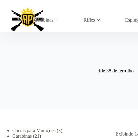
Pular
para
o
conteúdo
Carabinas
Rifles
Espin
rifle 38 de ferrolho
3
Caixas para Munições
3
Exibindo 1
21
produtos
Carabinas
21