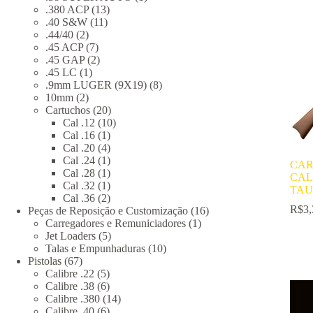
13
produto
.380 ACP
13
11
produtos
.40 S&W
11
2
produtos
.44/40
2
produtos
7
.45 ACP
7
produtos
2
.45 GAP
2
1
produtos
.45 LC
1
produto
8
.9mm LUGER (9X19)
8
2
produtos
10mm
2
produtos
20
Cartuchos
20
produtos
10
Cal .12
10
1
produtos
Cal .16
1
produto
4
Cal .20
4
produtos
1
Cal .24
1
CAR
produto
1
Cal .28
1
CAL
produto
1
Cal .32
1
TAU
produto
2
Cal .36
2
R$
3,
produtos
16
Peças de Reposição e Customização
16
1
produtos
Carregadores e Remuniciadores
1
5
produto
Jet Loaders
5
produtos
10
Talas e Empunhaduras
10
67
produtos
Pistolas
67
produtos
5
Calibre .22
5
produtos
6
Calibre .38
6
produtos
14
Calibre .380
14
6
produtos
Calibre .40
6