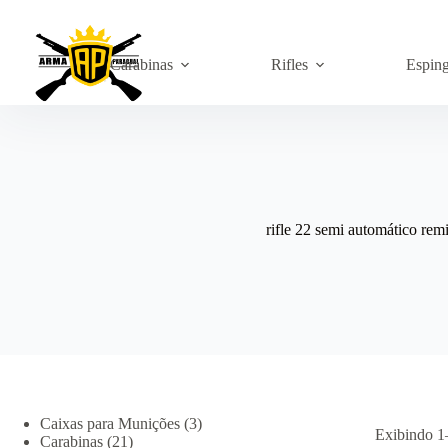
Pular
para
o
conteúdo
Carabinas
Rifles
Espin
rifle 22 semi automático rem
3
Caixas para Munições
3
Exibindo 1
21
produtos
Carabinas
21