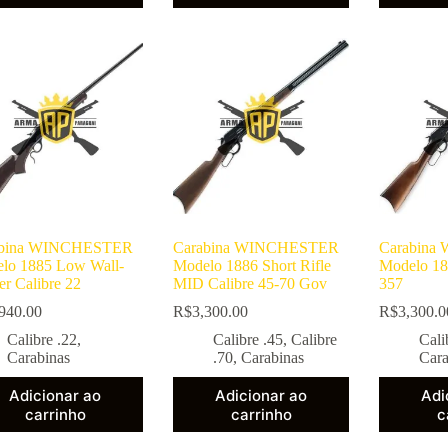
abina WINCHESTER
Carabina WINCHESTER
Carabin
lo 1885 Low Wall-
Modelo 1886 Short Rifle
Modelo 18
er Calibre 22
MID Calibre 45-70 Gov
357
940.00
R$
3,300.00
R$
3,300.0
Calibre .22
,
Calibre .45
,
Calibre
Cali
Carabinas
.70
,
Carabinas
Cara
Adicionar ao
Adicionar ao
Adi
carrinho
carrinho
c