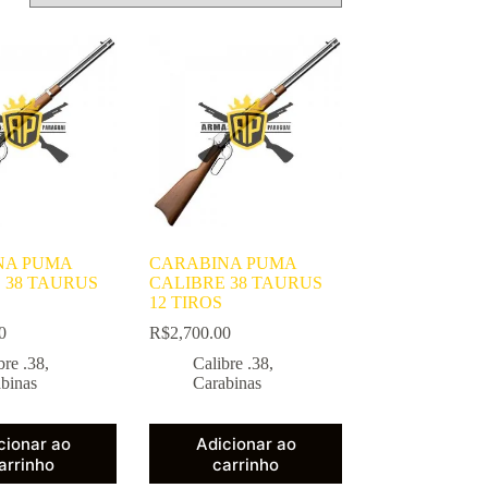
NA PUMA
CARABINA PUMA
 38 TAURUS
CALIBRE 38 TAURUS
12 TIROS
0
R$
2,700.00
bre .38
,
Calibre .38
,
binas
Carabinas
cionar ao
Adicionar ao
arrinho
carrinho