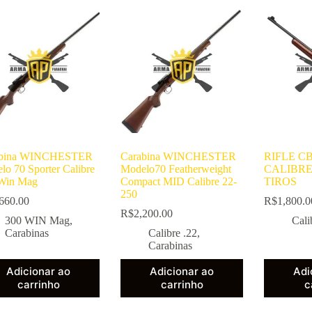
abina WINCHESTER
Carabina WINCHESTER
RIFLE CB
lo 70 Sporter Calibre
Modelo70 Featherweight
CALIBRE 
Win Mag
Compact MID Calibre 22-
TIROS
250
660.00
R$
1,800.0
R$
2,200.00
300 WIN Mag
,
Cali
Carabinas
Calibre .22
,
Carabinas
Adicionar ao
Adicionar ao
Adi
carrinho
carrinho
c