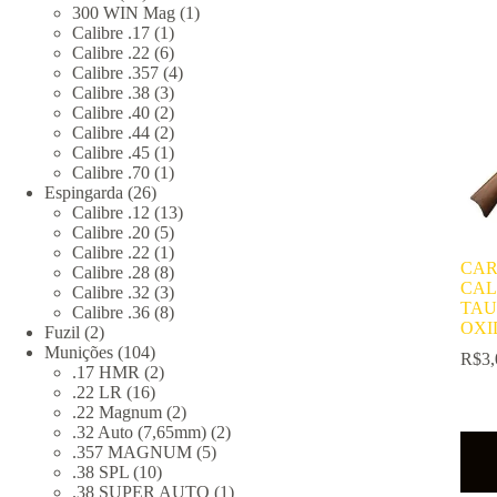
produtos
1
300 WIN Mag
1
1
produto
Calibre .17
1
produto
6
Calibre .22
6
produtos
4
Calibre .357
4
3
produtos
Calibre .38
3
produtos
2
Calibre .40
2
produtos
2
Calibre .44
2
produtos
1
Calibre .45
1
produto
1
Calibre .70
1
26
produto
Espingarda
26
produtos
13
Calibre .12
13
5
produtos
Calibre .20
5
produtos
1
Calibre .22
1
CAR
produto
8
Calibre .28
8
CAL
produtos
3
Calibre .32
3
TAU
produtos
8
Calibre .36
8
OXI
2
produtos
Fuzil
2
produtos
104
Munições
104
R$
3,
produtos
2
.17 HMR
2
16
produtos
.22 LR
16
produtos
2
.22 Magnum
2
produtos
2
.32 Auto (7,65mm)
2
5
produtos
.357 MAGNUM
5
10
produtos
.38 SPL
10
produtos
1
.38 SUPER AUTO
1