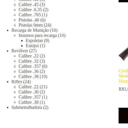
produtos
3
Calibre .45
3
produtos
2
Calibre .6.35
2
1
produtos
Calibre .765
1
6
produto
Pistolas .40
6
produtos
24
Pistolas 9mm
24
produtos
10
Recarga de Munição
10
produtos
10
Insumos para recarga
10
9
produtos
Espoletas
9
1
produtos
Estojos
1
27
produto
Revólver
27
produtos
2
Calibre .22
2
produtos
3
Calibre .32
3
produtos
6
Calibre .357
6
Car
2
produtos
Calibre .36
2
Mode
produtos
10
Calibre .38
10
Hunt
24
produtos
Rifles
24
produtos
21
Calibre .22
21
R$
1,
2
produtos
Calibre .30
2
produtos
1
Calibre .357
1
1
produto
Calibre .38
1
produto
2
Submetralhadora
2
produtos