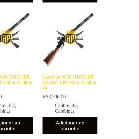
a WINCHESTER
Carabina WINCHESTER
92 Short Calibre
Modelo 1892 Short Calibre
44
0
R$
3,300.00
bre .357
,
Calibre .44
,
binas
Carabinas
cionar ao
Adicionar ao
arrinho
carrinho