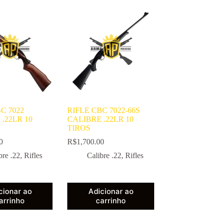
C 7022
RIFLE CBC 7022-66S
.22LR 10
CALIBRE .22LR 10
TIROS
0
R$
1,700.00
bre .22
,
Rifles
Calibre .22
,
Rifles
cionar ao
Adicionar ao
arrinho
carrinho