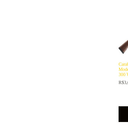
Car
Mode
300 
R$
3,