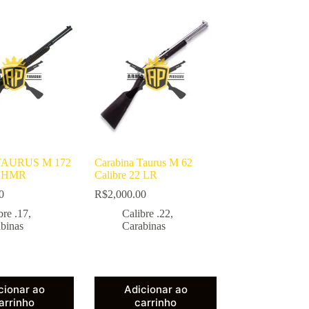
 TAURUS M 172
Carabina Taurus M 62
17 HMR
Calibre 22 LR
0
R$
2,000.00
bre .17
,
Calibre .22
,
binas
Carabinas
cionar ao
Adicionar ao
arrinho
carrinho