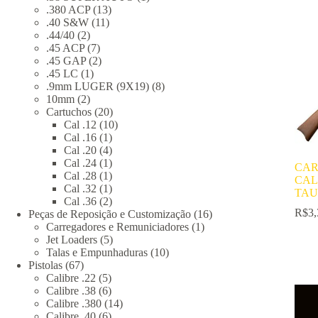
13
produto
.380 ACP
13
11
produtos
.40 S&W
11
2
produtos
.44/40
2
produtos
7
.45 ACP
7
produtos
2
.45 GAP
2
1
produtos
.45 LC
1
produto
8
.9mm LUGER (9X19)
8
2
produtos
10mm
2
produtos
20
Cartuchos
20
produtos
10
Cal .12
10
1
produtos
Cal .16
1
produto
4
Cal .20
4
produtos
1
Cal .24
1
CAR
produto
1
Cal .28
1
CAL
produto
1
Cal .32
1
TAU
produto
2
Cal .36
2
R$
3,
produtos
16
Peças de Reposição e Customização
16
1
produtos
Carregadores e Remuniciadores
1
5
produto
Jet Loaders
5
produtos
10
Talas e Empunhaduras
10
67
produtos
Pistolas
67
produtos
5
Calibre .22
5
produtos
6
Calibre .38
6
produtos
14
Calibre .380
14
6
produtos
Calibre .40
6