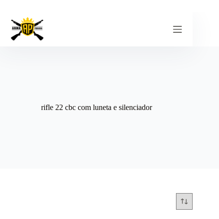
Pular
para
o
conteúdo
rifle 22 cbc com luneta e silenciador