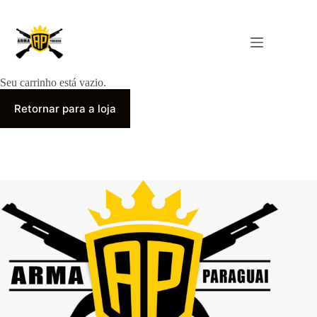
Pular
para
o
Cart
conteúdo
Seu carrinho está vazio.
Retornar para a loja