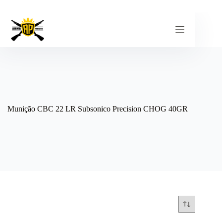
Pular
para
o
conteúdo
Munição CBC 22 LR Subsonico Precision CHOG 40GR