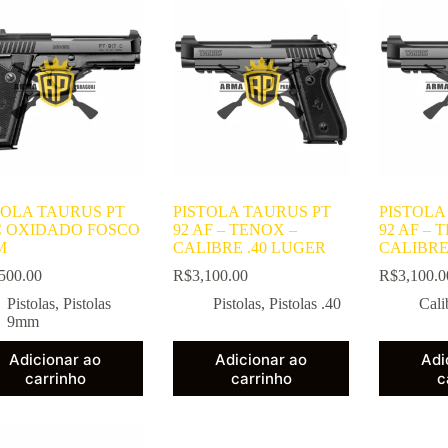
TOLA TAURUS PT
PISTOLA TAURUS PT
PISTOLA
C OXIDADO FOSCO
92 AF – TENOX –
92 AF – 
M
CALIBRE .40 LUGER
CALIBRE
500.00
R$
3,100.00
R$
3,100.0
Pistolas
,
Pistolas
Pistolas
,
Pistolas .40
Cali
9mm
Adicionar ao
Adicionar ao
Adi
carrinho
carrinho
c