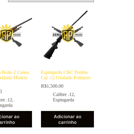
a Boito 2 Canos
Espingarda CBC Pomba
Oxidada Modelo
Cal .12 Oxidado Polímero
R$
1,500.00
0
Calibre .12
,
bre .12
,
Espingarda
ngarda
cionar ao
Adicionar ao
arrinho
carrinho