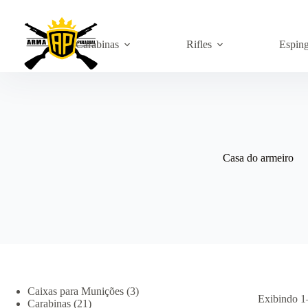
Pular
para
o
conteúdo
Carabinas
Rifles
Espin
Casa do armeiro
3
Caixas para Munições
3
Exibindo 1
21
produtos
Carabinas
21