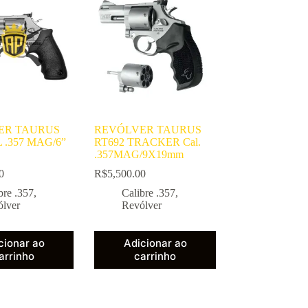
ER TAURUS
REVÓLVER TAURUS
 .357 MAG/6”
RT692 TRACKER Cal.
.357MAG/9X19mm
0
R$
5,500.00
bre .357
,
Calibre .357
,
ólver
Revólver
cionar ao
Adicionar ao
arrinho
carrinho