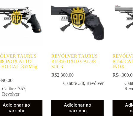
ÓLVER TAURUS
REVÓLVER TAURUS
REVÓLV
608 INOX ALTO
RT 856 OXID CAL 38
RT66 CAL
LHO CAL .357Mag
SPL 3
INOX
R$
2,300.00
R$
4,000.0
390.00
Calibre .38
,
Revólver
Cali
Calibre .357
,
Rev
Revólver
Adicionar ao
Adicionar ao
Adi
carrinho
carrinho
c