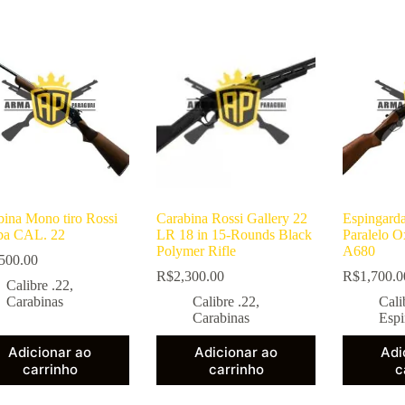
bina Mono tiro Rossi
Carabina Rossi Gallery 22
Espingard
a CAL. 22
LR 18 in 15-Rounds Black
Paralelo 
Polymer Rifle
A680
500.00
R$
2,300.00
R$
1,700.0
Calibre .22
,
Carabinas
Calibre .22
,
Cali
Carabinas
Espi
Adicionar ao
Adicionar ao
Adi
carrinho
carrinho
c