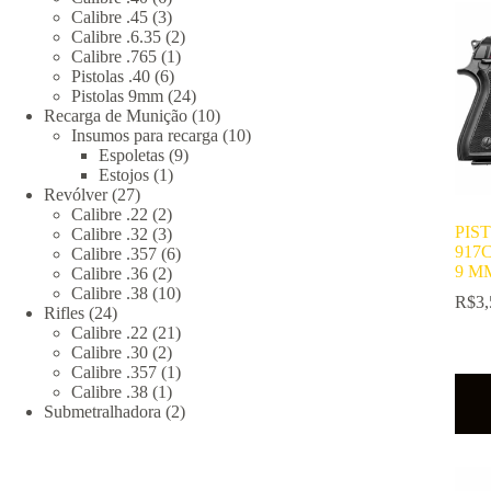
produtos
3
Calibre .45
3
produtos
2
Calibre .6.35
2
1
produtos
Calibre .765
1
6
produto
Pistolas .40
6
produtos
24
Pistolas 9mm
24
produtos
10
Recarga de Munição
10
produtos
10
Insumos para recarga
10
9
produtos
Espoletas
9
1
produtos
Estojos
1
27
produto
Revólver
27
produtos
2
Calibre .22
2
PIS
produtos
3
Calibre .32
3
917
produtos
6
Calibre .357
6
9 M
2
produtos
Calibre .36
2
produtos
10
Calibre .38
10
R$
3,
24
produtos
Rifles
24
produtos
21
Calibre .22
21
2
produtos
Calibre .30
2
produtos
1
Calibre .357
1
1
produto
Calibre .38
1
produto
2
Submetralhadora
2
produtos