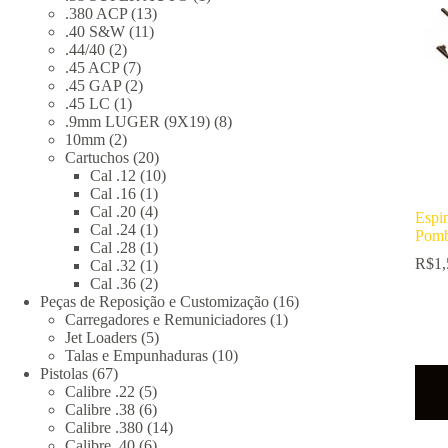
13
produto
.380 ACP
13
11
produtos
.40 S&W
11
2
produtos
.44/40
2
produtos
7
.45 ACP
7
produtos
2
.45 GAP
2
1
produtos
.45 LC
1
produto
8
.9mm LUGER (9X19)
8
2
produtos
10mm
2
produtos
20
Cartuchos
20
produtos
10
Cal .12
10
1
produtos
Cal .16
1
produto
4
Cal .20
4
Espi
produtos
1
Cal .24
1
Pomb
produto
1
Cal .28
1
R$
1,
produto
1
Cal .32
1
produto
2
Cal .36
2
produtos
16
Peças de Reposição e Customização
16
1
produtos
Carregadores e Remuniciadores
1
5
produto
Jet Loaders
5
produtos
10
Talas e Empunhaduras
10
67
produtos
Pistolas
67
produtos
5
Calibre .22
5
produtos
6
Calibre .38
6
produtos
14
Calibre .380
14
6
produtos
Calibre .40
6