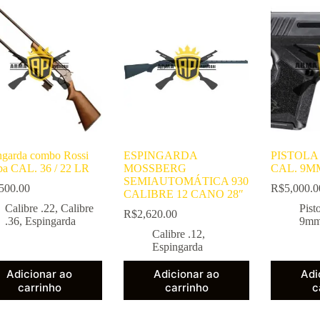
ngarda combo Rossi
ESPINGARDA
PISTOLA
a CAL. 36 / 22 LR
MOSSBERG
CAL. 9M
SEMIAUTOMÁTICA 930
500.00
R$
5,000.0
CALIBRE 12 CANO 28″
Calibre .22
,
Calibre
Pist
R$
2,620.00
.36
,
Espingarda
9m
Calibre .12
,
Espingarda
Adicionar ao
Adicionar ao
Adi
carrinho
carrinho
c