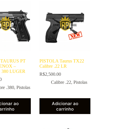
 TAURUS PT
PISTOLA Taurus TX22
TENOX –
Calibre .22 LR
 380 LUGER
R$
2,500.00
0
Calibre .22
,
Pistolas
bre .380
,
Pistolas
cionar ao
Adicionar ao
arrinho
carrinho