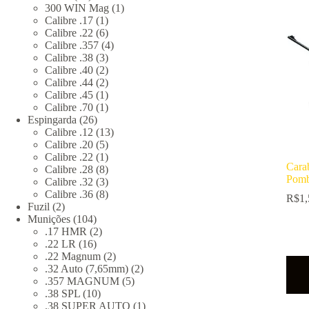
produtos
1
300 WIN Mag
1
1
produto
Calibre .17
1
produto
6
Calibre .22
6
produtos
4
Calibre .357
4
3
produtos
Calibre .38
3
produtos
2
Calibre .40
2
produtos
2
Calibre .44
2
produtos
1
Calibre .45
1
produto
1
Calibre .70
1
26
produto
Espingarda
26
produtos
13
Calibre .12
13
5
produtos
Calibre .20
5
produtos
1
Calibre .22
1
Cara
produto
8
Calibre .28
8
Pomb
produtos
3
Calibre .32
3
produtos
8
Calibre .36
8
R$
1,
2
produtos
Fuzil
2
produtos
104
Munições
104
produtos
2
.17 HMR
2
16
produtos
.22 LR
16
produtos
2
.22 Magnum
2
produtos
2
.32 Auto (7,65mm)
2
5
produtos
.357 MAGNUM
5
10
produtos
.38 SPL
10
produtos
1
.38 SUPER AUTO
1