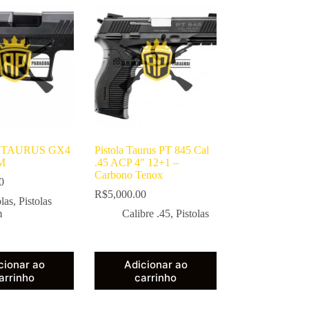
 TAURUS GX4
Pistola Taurus PT 845 Cal
M
.45 ACP 4″ 12+1 –
Carbono Tenox
0
R$
5,000.00
olas
,
Pistolas
m
Calibre .45
,
Pistolas
cionar ao
Adicionar ao
arrinho
carrinho