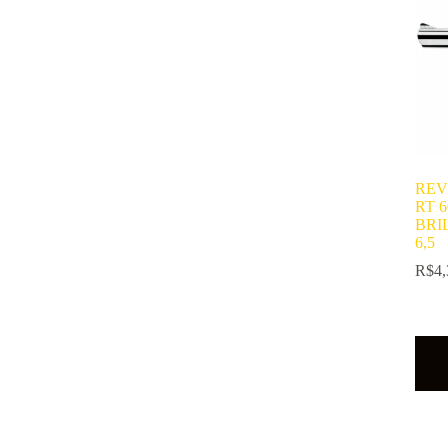
REV
RT 
BRI
6,5
R$
4,